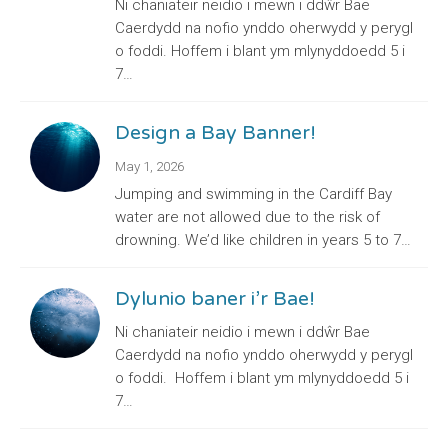
Ni chaniateir neidio i mewn i ddŵr Bae
Caerdydd na nofio ynddo oherwydd y perygl
o foddi. Hoffem i blant ym mlynyddoedd 5 i
7…
Design a Bay Banner!
May 1, 2026
Jumping and swimming in the Cardiff Bay
water are not allowed due to the risk of
drowning. We’d like children in years 5 to 7…
Dylunio baner i’r Bae!
Ni chaniateir neidio i mewn i ddŵr Bae
Caerdydd na nofio ynddo oherwydd y perygl
o foddi. Hoffem i blant ym mlynyddoedd 5 i
7…