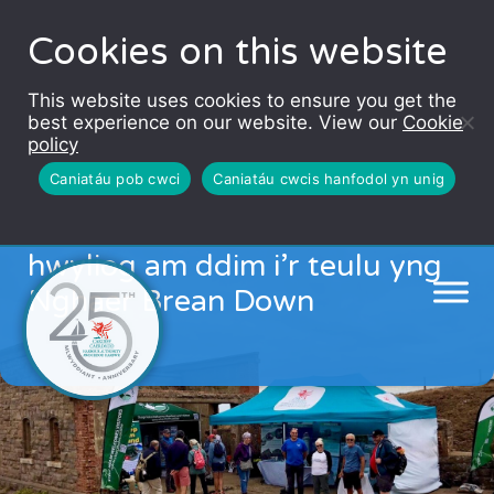
Cookies on this website
This website uses cookies to ensure you get the
best experience on our website. View our
Cookie
policy
Caniatáu pob cwci
Caniatáu cwcis hanfodol yn unig
Tair Caer Ynghyd! Digwyddiad
hwyliog am ddim i’r teulu yng
Nghaer Brean Down