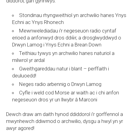
diddorol, gan gynnwys:
Stondinau rhyngweithiol yn archwilio hanes Ynys
Echni ac Ynys Rhonech
Mewnwelediadau i’r negeseuon radio cyntaf
erioed a anfonwyd dros ddŵr, a drosglwyddwyd o
Drwyn Larnog i Ynys Echni a Brean Down
Teithiau tywys yn archwilio hanes naturiol a
milwrol yr ardal
Gweithgareddau natur i blant – perffaith i
deuluoedd!
Neges radio arbennig o Drwyn Larnog
Cyfle i weld cod Morse ar waith ac i chi anfon
negeseuon dros yr un llwybr â Marconi
Dewch draw am daith hynod ddiddorol i’r gorffennol a
mwynhewch ddiwrnod o archwilio, dysgu a hwyl yn yr
awyr agored!