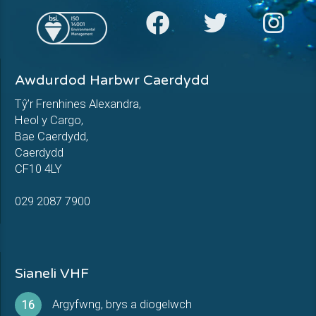
Awdurdod Harbwr Caerdydd
Tŷ’r Frenhines Alexandra,
Heol y Cargo,
Bae Caerdydd,
Caerdydd
CF10 4LY
029 2087 7900
Sianeli VHF
Argyfwng, brys a diogelwch
16