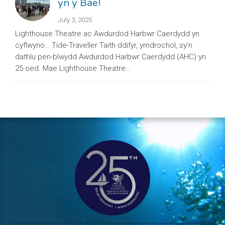
yn y Bae!
July 3, 2025
Lighthouse Theatre ac Awdurdod Harbwr Caerdydd yn
cyflwyno… Tide-Traveller Taith ddifyr, ymdrochol, sy’n
dathlu pen-blwydd Awdurdod Harbwr Caerdydd (AHC) yn
25 oed. Mae Lighthouse Theatre…