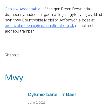
Canllaw AccessAble
– Mae gan Brean Down ddau
dramper symudedd ar gael i’w llogi ar gyfer y digwyddiad
hwn trwy Countryside Mobility. Anfonwch e-bost at
breanvolunteering@nationaltrust.org.uk
os hoffech
archebu tramper.
Rhannu:
Mwy
Dylunio baner i’r Bae!
June 2, 2026