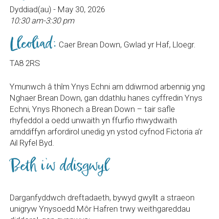
Dyddiad(au) - May 30, 2026
10:30 am-3:30 pm
Lleoliad:
Caer Brean Down, Gwlad yr Haf, Lloegr.
TA8 2RS
Ymunwch â thîm Ynys Echni am ddiwrnod arbennig yng
Nghaer Brean Down, gan ddathlu hanes cyffredin Ynys
Echni, Ynys Rhonech a Brean Down – tair safle
rhyfeddol a oedd unwaith yn ffurfio rhwydwaith
amddiffyn arfordirol unedig yn ystod cyfnod Fictoria a’r
Ail Ryfel Byd.
Beth i’w ddisgwyl
Darganfyddwch dreftadaeth, bywyd gwyllt a straeon
unigryw Ynysoedd Môr Hafren trwy weithgareddau