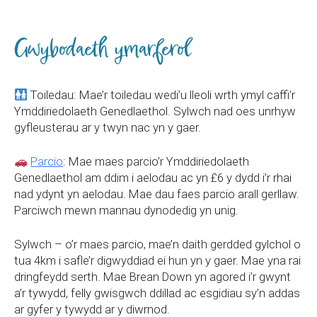
Gwybodaeth ymarferol
Toiledau: Mae’r toiledau wedi’u lleoli wrth ymyl caffi’r
Ymddiriedolaeth Genedlaethol. Sylwch nad oes unrhyw
gyfleusterau ar y twyn nac yn y gaer.
Parcio
: Mae maes parcio’r Ymddiriedolaeth
Genedlaethol am ddim i aelodau ac yn £6 y dydd i’r rhai
nad ydynt yn aelodau. Mae dau faes parcio arall gerllaw.
Parciwch mewn mannau dynodedig yn unig.
Sylwch – o’r maes parcio, mae’n daith gerdded gylchol o
tua 4km i safle’r digwyddiad ei hun yn y gaer. Mae yna rai
dringfeydd serth. Mae Brean Down yn agored i’r gwynt
a’r tywydd, felly gwisgwch ddillad ac esgidiau sy’n addas
ar gyfer y tywydd ar y diwrnod.