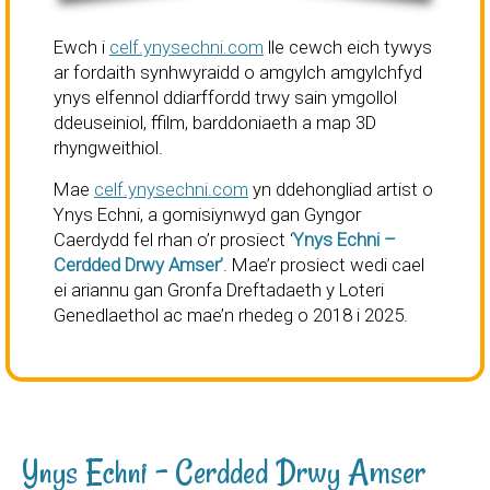
Ewch i
celf.ynysechni.com
lle cewch eich tywys
ar fordaith synhwyraidd o amgylch amgylchfyd
ynys elfennol ddiarffordd trwy sain ymgollol
ddeuseiniol, ffilm, barddoniaeth a map 3D
rhyngweithiol.
Mae
celf.ynysechni.com
yn ddehongliad artist o
Ynys Echni, a gomisiynwyd gan Gyngor
Caerdydd fel rhan o’r prosiect ‘
Ynys Echni –
Cerdded Drwy Amser’
. Mae’r prosiect wedi cael
ei ariannu gan Gronfa Dreftadaeth y Loteri
Genedlaethol ac mae’n rhedeg o 2018 i 2025.
Ynys Echni – Cerdded Drwy Amser