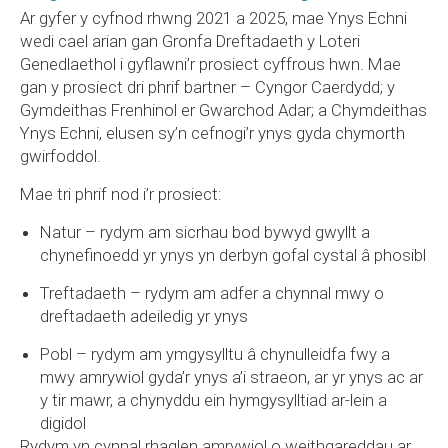
Ar gyfer y cyfnod rhwng 2021 a 2025, mae Ynys Echni
wedi cael arian gan Gronfa Dreftadaeth y Loteri
Genedlaethol i gyflawni’r prosiect cyffrous hwn. Mae
gan y prosiect dri phrif bartner – Cyngor Caerdydd; y
Gymdeithas Frenhinol er Gwarchod Adar; a Chymdeithas
Ynys Echni, elusen sy’n cefnogi’r ynys gyda chymorth
gwirfoddol.
Mae tri phrif nod i’r prosiect:
Natur – rydym am sicrhau bod bywyd gwyllt a
chynefinoedd yr ynys yn derbyn gofal cystal â phosibl
Treftadaeth – rydym am adfer a chynnal mwy o
dreftadaeth adeiledig yr ynys
Pobl – rydym am ymgysylltu â chynulleidfa fwy a
mwy amrywiol gyda’r ynys a’i straeon, ar yr ynys ac ar
y tir mawr, a chynyddu ein hymgysylltiad ar-lein a
digidol
Rydym yn cynnal rhaglen
amrywiol o weithgareddau ar