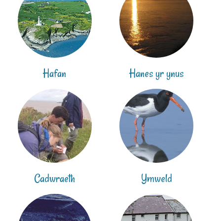
Hafan
Hanes yr ynus
Cadwraeth
Ymweld