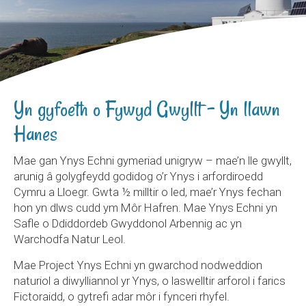
Yn gyfoeth o Fywyd Gwyllt – Yn llawn
Hanes
Mae gan Ynys Echni gymeriad unigryw – mae’n lle gwyllt,
arunig â golygfeydd godidog o’r Ynys i arfordiroedd
Cymru a Lloegr. Gwta ½ milltir o led, mae’r Ynys fechan
hon yn dlws cudd ym Môr Hafren. Mae Ynys Echni yn
Safle o Ddiddordeb Gwyddonol Arbennig ac yn
Warchodfa Natur Leol.
Mae Project Ynys Echni yn gwarchod nodweddion
naturiol a diwylliannol yr Ynys, o laswelltir arforol i farics
Fictoraidd, o gytrefi adar môr i fynceri rhyfel.