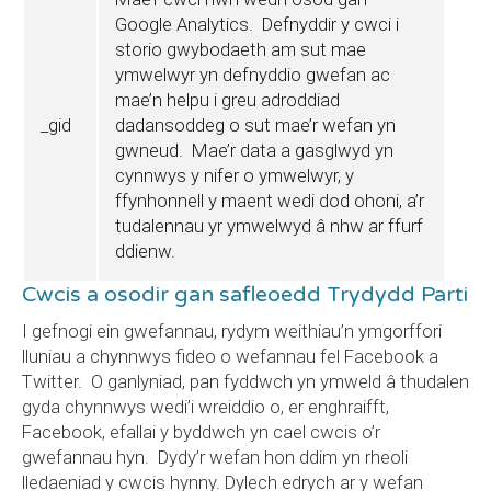
Google Analytics. Defnyddir y cwci i
storio gwybodaeth am sut mae
ymwelwyr yn defnyddio gwefan ac
mae’n helpu i greu adroddiad
_gid
dadansoddeg o sut mae’r wefan yn
gwneud. Mae’r data a gasglwyd yn
cynnwys y nifer o ymwelwyr, y
ffynhonnell y maent wedi dod ohoni, a’r
tudalennau yr ymwelwyd â nhw ar ffurf
ddienw.
Cwcis a osodir gan safleoedd Trydydd Parti
I gefnogi ein gwefannau, rydym weithiau’n ymgorffori
lluniau a chynnwys fideo o wefannau fel Facebook a
Twitter. O ganlyniad, pan fyddwch yn ymweld â thudalen
gyda chynnwys wedi’i wreiddio o, er enghraifft,
Facebook, efallai y byddwch yn cael cwcis o’r
gwefannau hyn. Dydy’r wefan hon ddim yn rheoli
lledaeniad y cwcis hynny. Dylech edrych ar y wefan