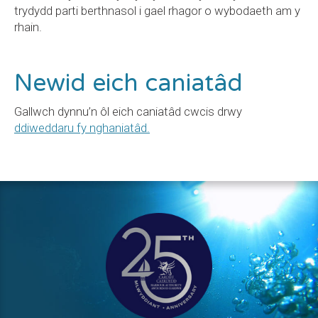
trydydd parti berthnasol i gael rhagor o wybodaeth am y
rhain.
Newid eich caniatâd
Gallwch dynnu’n ôl eich caniatâd cwcis drwy
ddiweddaru fy nghaniatâd.