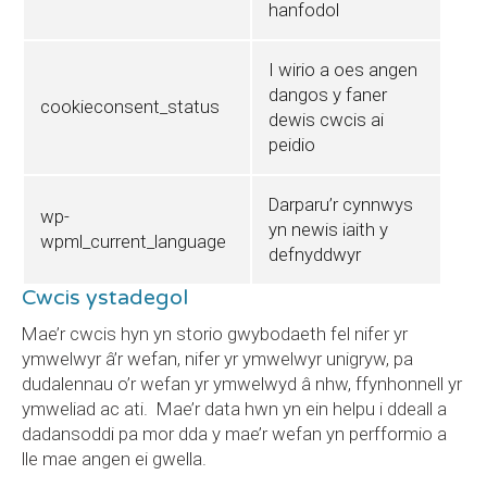
hanfodol
I wirio a oes angen
dangos y faner
cookieconsent_status
dewis cwcis ai
peidio
Darparu’r cynnwys
wp-
yn newis iaith y
wpml_current_language
defnyddwyr
Cwcis ystadegol
Mae’r cwcis hyn yn storio gwybodaeth fel nifer yr
ymwelwyr â’r wefan, nifer yr ymwelwyr unigryw, pa
dudalennau o’r wefan yr ymwelwyd â nhw, ffynhonnell yr
ymweliad ac ati. Mae’r data hwn yn ein helpu i ddeall a
dadansoddi pa mor dda y mae’r wefan yn perfformio a
lle mae angen ei gwella.