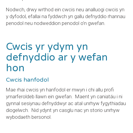
Nodwch, drwy wrthod ein cwcis neu analluogi cwcis yn
y dyfodol, efallai na fyddwch yn gallu defnyddio rhannau
penodol neu nodweddion penodol o’n gwefan.
Cwcis yr ydym yn
defnyddio ar y wefan
hon
Cwcis hanfodol
Mae rhai cwcis yn hanfodol er mwyn i chi allu profi
ymarferoldeb llawn ein gwefan. Maent yn caniatáu i ni
gynnal sesiynau defnyddwyr ac atal unrhyw fygythiadau
diogelwch. Nid ydynt yn casglu nac yn storio unrhyw
wybodaeth bersonol.