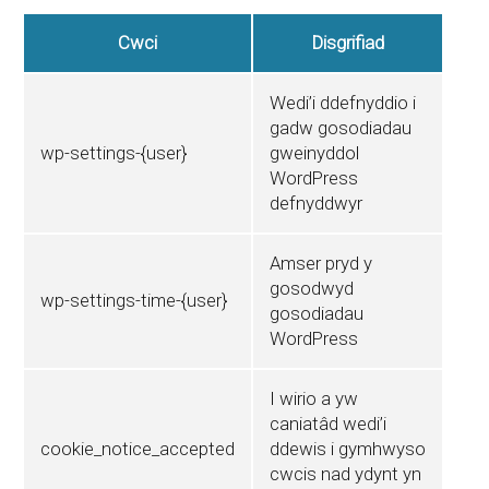
Cwci
Disgrifiad
Wedi’i ddefnyddio i
gadw gosodiadau
wp-settings-{user}
gweinyddol
WordPress
defnyddwyr
Amser pryd y
gosodwyd
wp-settings-time-{user}
gosodiadau
WordPress
I wirio a yw
caniatâd wedi’i
cookie_notice_accepted
ddewis i gymhwyso
cwcis nad ydynt yn