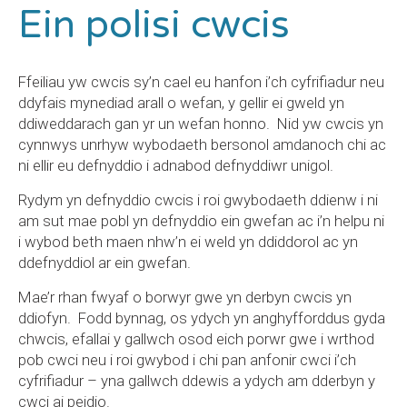
Ein polisi cwcis
Ffeiliau yw cwcis sy’n cael eu hanfon i’ch cyfrifiadur neu
ddyfais mynediad arall o wefan, y gellir ei gweld yn
ddiweddarach gan yr un wefan honno. Nid yw cwcis yn
cynnwys unrhyw wybodaeth bersonol amdanoch chi ac
ni ellir eu defnyddio i adnabod defnyddiwr unigol.
Rydym yn defnyddio cwcis i roi gwybodaeth ddienw i ni
am sut mae pobl yn defnyddio ein gwefan ac i’n helpu ni
i wybod beth maen nhw’n ei weld yn ddiddorol ac yn
ddefnyddiol ar ein gwefan.
Mae’r rhan fwyaf o borwyr gwe yn derbyn cwcis yn
ddiofyn. Fodd bynnag, os ydych yn anghyfforddus gyda
chwcis, efallai y gallwch osod eich porwr gwe i wrthod
pob cwci neu i roi gwybod i chi pan anfonir cwci i’ch
cyfrifiadur – yna gallwch ddewis a ydych am dderbyn y
cwci ai peidio.