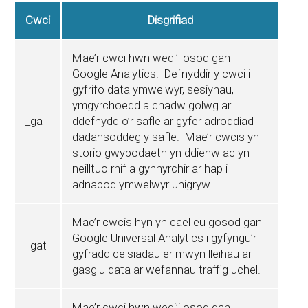
Cwci
Disgrifiad
Mae’r cwci hwn wedi’i osod gan
Google Analytics. Defnyddir y cwci i
gyfrifo data ymwelwyr, sesiynau,
ymgyrchoedd a chadw golwg ar
_ga
ddefnydd o’r safle ar gyfer adroddiad
dadansoddeg y safle. Mae’r cwcis yn
storio gwybodaeth yn ddienw ac yn
neilltuo rhif a gynhyrchir ar hap i
adnabod ymwelwyr unigryw.
Mae’r cwcis hyn yn cael eu gosod gan
Google Universal Analytics i gyfyngu’r
_gat
gyfradd ceisiadau er mwyn lleihau ar
gasglu data ar wefannau traffig uchel.
Mae’r cwci hwn wedi’i osod gan