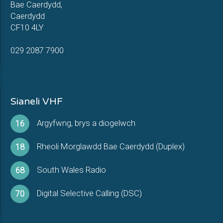
Bae Caerdydd,
Caerdydd
CF10 4LY
029 2087 7900
Sianeli VHF
Argyfwng, brys a diogelwch
16
Rheoli Morglawdd Bae Caerdydd (Duplex)
18
South Wales Radio
68
Digital Selective Calling (DSC)
70