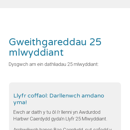
Gweithgareddau 25
mlwyddiant
Dysgwch am ein dathliadau 25 mlwyddiant:
Llyfr coffaol: Darllenwch amdano
yma!
Ewch ar daith y tu ôl i’r llenni yn Awdurdod
Harbwr Caerdydd gyda’n Llyfr 25 Mlwyddiant.
Archwiliwch hanes Bae Caerdydd, sut cafodd y