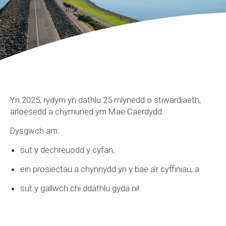
Yn 2025, rydym yn dathlu 25 mlynedd o stiwardiaeth,
arloesedd a chymuned ym Mae Caerdydd.
Dysgwch am:
sut y dechreuodd y cyfan,
ein prosiectau a chynnydd yn y bae a’r cyffiniau, a
sut y gallwch chi ddathlu gyda ni!