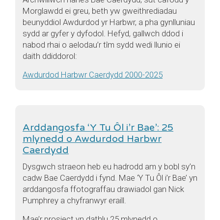
Morglawdd ei greu, beth yw gweithrediadau
beunyddiol Awdurdod yr Harbwr, a pha gynlluniau
sydd ar gyfer y dyfodol. Hefyd, gallwch ddod i
nabod rhai o aelodau’r tîm sydd wedi llunio ei
daith ddiddorol:
Awdurdod Harbwr Caerdydd 2000-2025
Arddangosfa ‘Y Tu Ôl i’r Bae’: 25
mlynedd o Awdurdod Harbwr
Caerdydd
Dysgwch straeon heb eu hadrodd am y bobl sy’n
cadw Bae Caerdydd i fynd. Mae ‘Y Tu Ôl i’r Bae’ yn
arddangosfa ffotograffau drawiadol gan Nick
Pumphrey a chyfranwyr eraill.
Mae’r prosiect yn dathlu 25 mlynedd o