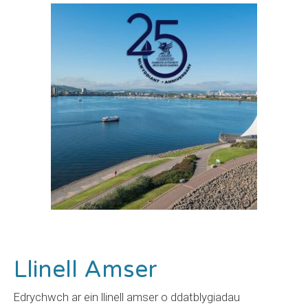
Llinell Amser
Edrychwch ar ein llinell amser o ddatblygiadau