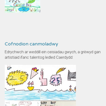
Cofnodion canmoladwy
Edrychwch ar weddill ein ceisiadau gwych, a grëwyd gan
artistiaid ifanc talentog ledled Caerdydd: