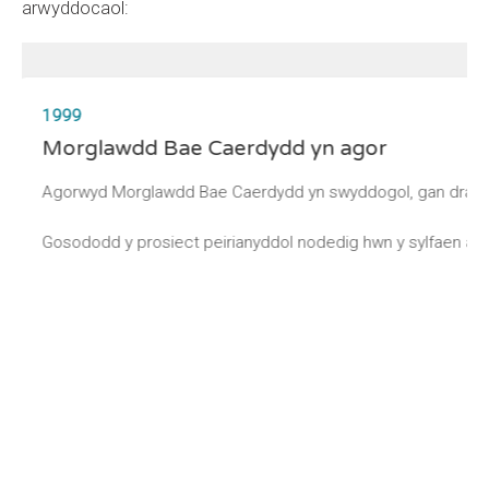
arwyddocaol:
1999
Morglawdd Bae Caerdydd yn agor
Agorwyd Morglawdd Bae Caerdydd yn swyddogol, gan drawsnewi
Gosododd y prosiect peirianyddol nodedig hwn y sylfaen ar 