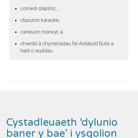
comedi slapstic,
clasuron karaoke,
caneuon morwyr, a
chwrdd â chymeriadau fel Ardalydd Bute a
haid o wyddau.
Cystadleuaeth ‘dylunio
baner y bae’ i ysgolion