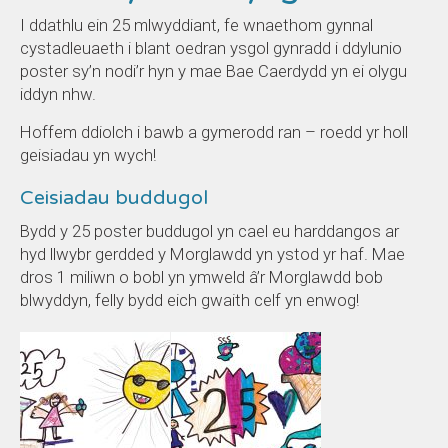
I ddathlu ein 25 mlwyddiant, fe wnaethom gynnal
cystadleuaeth i blant oedran ysgol gynradd i ddylunio
poster sy’n nodi’r hyn y mae Bae Caerdydd yn ei olygu
iddyn nhw.
Hoffem ddiolch i bawb a gymerodd ran – roedd yr holl
geisiadau yn wych!
Ceisiadau buddugol
Bydd y 25 poster buddugol yn cael eu harddangos ar
hyd llwybr gerdded y Morglawdd yn ystod yr haf. Mae
dros 1 miliwn o bobl yn ymweld â’r Morglawdd bob
blwyddyn, felly bydd eich gwaith celf yn enwog!