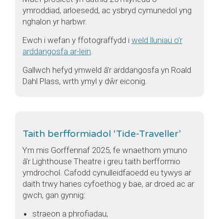
ymroddiad, arloesedd, ac ysbryd cymunedol yng
nghalon yr harbwr.
Ewch i wefan y ffotograffydd i
weld lluniau o’r
arddangosfa ar-lein
.
Gallwch hefyd ymweld â’r arddangosfa yn Roald
Dahl Plass, wrth ymyl y dŵr eiconig.
Taith berfformiadol ‘Tide-Traveller’
Ym mis Gorffennaf 2025, fe wnaethom ymuno
â’r Lighthouse Theatre i greu taith berfformio
ymdrochol. Cafodd cynulleidfaoedd eu tywys ar
daith trwy hanes cyfoethog y bae, ar droed ac ar
gwch, gan gynnig:
straeon a phrofiadau,