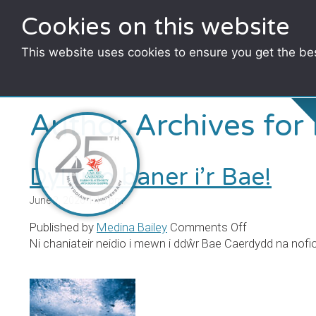
Cookies on this website
This website uses cookies to ensure you get the be
Author Archives for
Dylunio baner i’r Bae!
June 2, 2026 1:16 pm
on
Published by
Medina Bailey
Comments Off
Dylunio
Ni chaniateir neidio i mewn i ddŵr Bae Caerdydd na nofi
baner
i’r
Bae!