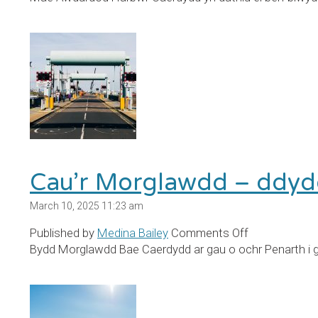
Harbwr
Caerdydd
yn
25
oed!
Cau’r Morglawdd – ddyd
March 10, 2025 11:23 am
on
Published by
Medina Bailey
Comments Off
Cau’r
Bydd Morglawdd Bae Caerdydd ar gau o ochr Penarth i 
Morglawdd
–
ddydd
Iau