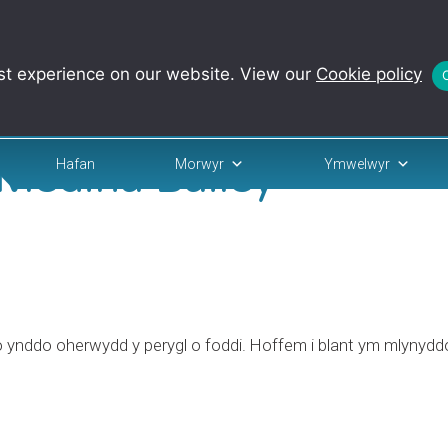
st experience on our website. View our
Cookie policy
 Medina Bailey
Hafan
Morwyr
Ymwelwyr
o ynddo oherwydd y perygl o foddi. Hoffem i blant ym mlynyddoe