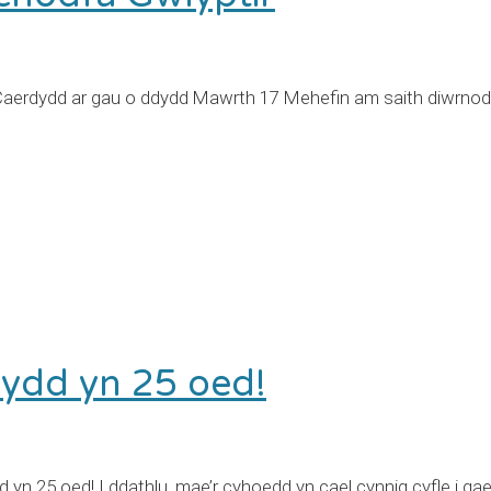
Caerdydd ar gau o ddydd Mawrth 17 Mehefin am saith diwrnod
ydd yn 25 oed!
n 25 oed! I ddathlu, mae’r cyhoedd yn cael cynnig cyfle i ga