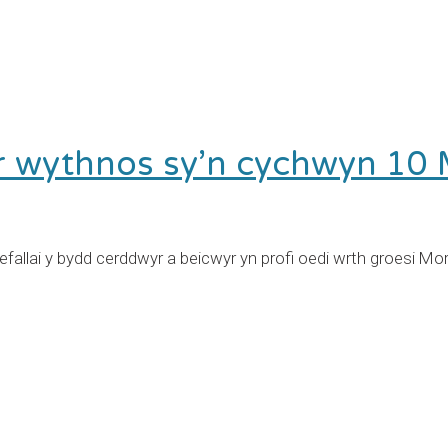
r wythnos sy’n cychwyn 10
fallai y bydd cerddwyr a beicwyr yn profi oedi wrth groesi Mo