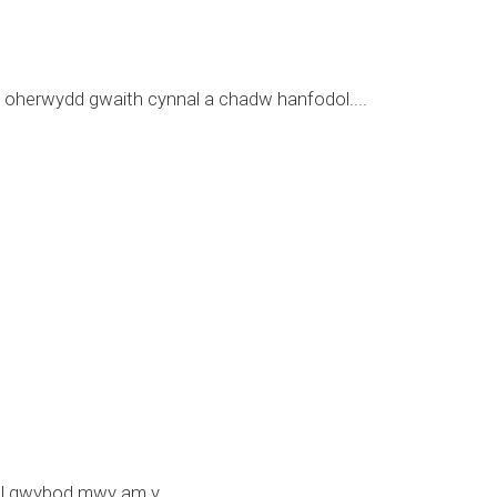
 oherwydd gwaith cynnal a chadw hanfodol....
el gwybod mwy am y...