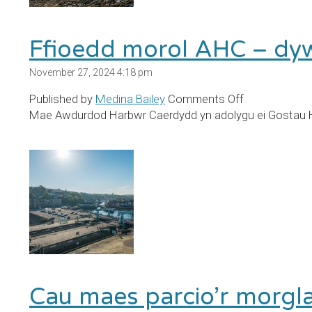
10
Mawrth
Ffioedd morol AHC – dy
November 27, 2024 4:18 pm
on
Published by
Medina Bailey
Comments Off
Ffioedd
Mae Awdurdod Harbwr Caerdydd yn adolygu ei Gostau Har
morol
AHC
–
dywedwch
eich
dweud!
Cau maes parcio’r morg