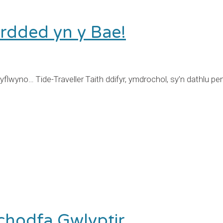
rdded yn y Bae!
lwyno… Tide-Traveller Taith ddifyr, ymdrochol, sy’n dathlu 
chodfa Gwlyptir