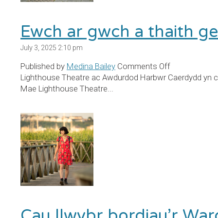
Ewch ar gwch a thaith ge
July 3, 2025 2:10 pm
on
Published by
Medina Bailey
Comments Off
Ewch
Lighthouse Theatre ac Awdurdod Harbwr Caerdydd yn cyf
ar
Mae Lighthouse Theatre...
gwch
a
thaith
gerdded
yn
y
Bae!
Cau llwybr bordiau’r War