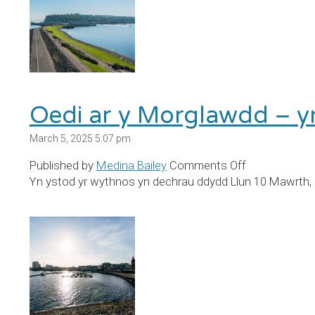
20
–
ddydd
Gwener
21
Mawrth
Oedi ar y Morglawdd – y
March 5, 2025 5:07 pm
on
Published by
Medina Bailey
Comments Off
Oedi
Yn ystod yr wythnos yn dechrau ddydd Llun 10 Mawrth, e
ar
y
Morglawdd
–
yr
wythnos
sy’n
cychwyn