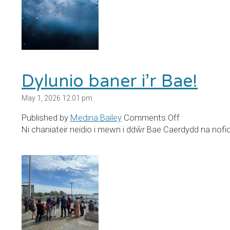
Dylunio baner i’r Bae!
May 1, 2026 12:01 pm
on
Published by
Medina Bailey
Comments Off
Dylunio
Ni chaniateir neidio i mewn i ddŵr Bae Caerdydd na nofi
baner
i’r
Bae!