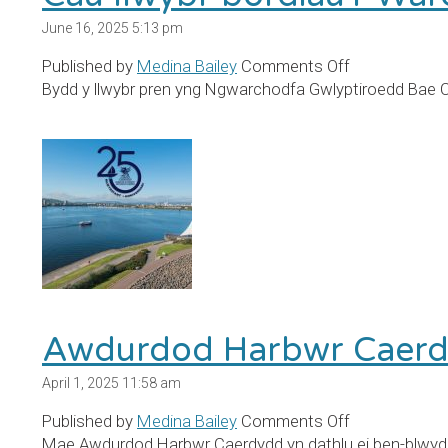
June 16, 2025 5:13 pm
on
Published by
Medina Bailey
Comments Off
Cau
Bydd y llwybr pren yng Ngwarchodfa Gwlyptiroedd Bae 
llwybr
bordiau’r
Warchodfa
Gwlyptir
Awdurdod Harbwr Caerd
April 1, 2025 11:58 am
on
Published by
Medina Bailey
Comments Off
Awdurdod
Mae Awdurdod Harbwr Caerdydd yn dathlu ei ben-blwydd y