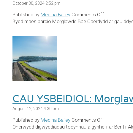
October 30, 2024 2:52 pm
on
Published by
Medina Bailey
Comments Off
Cau
Bydd maes parcio Morglawdd Bae Caerdydd ar gau ddydd L
maes
parcio’r
morglawdd
CAU YSBEIDIOL: Morgla
August 12, 2024 4:30 pm
on
Published by
Medina Bailey
Comments Off
CAU
Oherwydd digwyddiadau tocynnau a gynhelir ar Bentir Alex