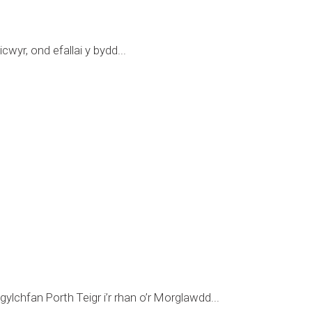
yr, ond efallai y bydd...
lchfan Porth Teigr i’r rhan o’r Morglawdd...