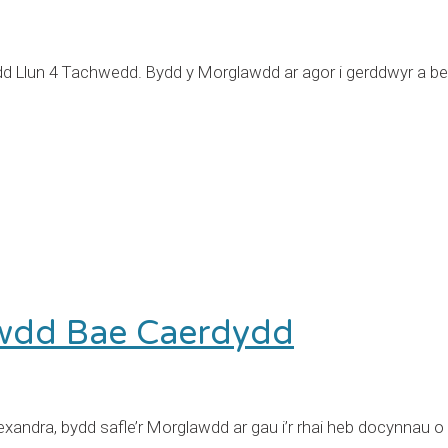
lun 4 Tachwedd. Bydd y Morglawdd ar agor i gerddwyr a beicw
wdd Bae Caerdydd
andra, bydd safle’r Morglawdd ar gau i’r rhai heb docynnau o gy