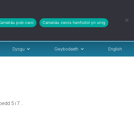
Caniatáu pob cwci
Caniatáu cwcis hanfodol yn unig
Dysgu
Gwybodaeth
English
dd 5 i 7...