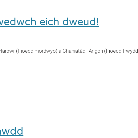
wedwch eich dweud!
bwr (ffioedd mordwyo) a Chaniatâd i Angori (ffioedd trwydded
lawdd