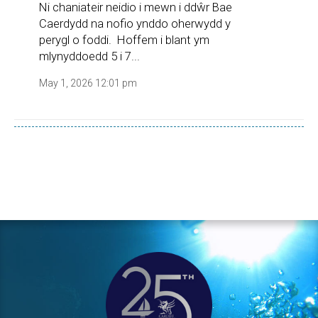
Ni chaniateir neidio i mewn i ddŵr Bae
Caerdydd na nofio ynddo oherwydd y
perygl o foddi. Hoffem i blant ym
mlynyddoedd 5 i 7...
May 1, 2026 12:01 pm