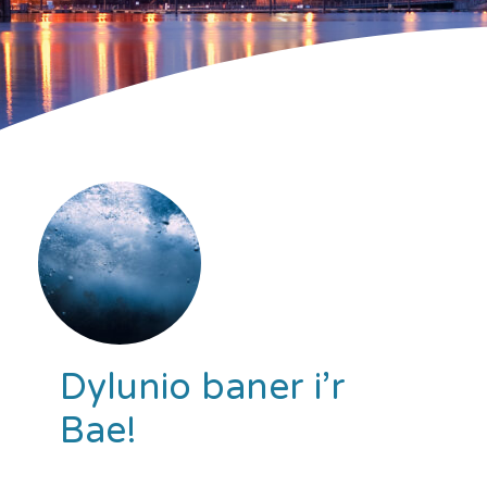
Dylunio baner i’r
Bae!