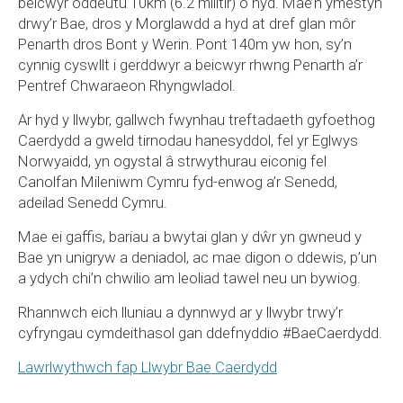
beicwyr oddeutu 10km (6.2 milltir) o hyd. Mae’n ymestyn
drwy’r Bae, dros y Morglawdd a hyd at dref glan môr
Penarth dros Bont y Werin. Pont 140m yw hon, sy’n
cynnig cyswllt i gerddwyr a beicwyr rhwng Penarth a’r
Pentref Chwaraeon Rhyngwladol.
Ar hyd y llwybr, gallwch fwynhau treftadaeth gyfoethog
Caerdydd a gweld tirnodau hanesyddol, fel yr Eglwys
Norwyaidd, yn ogystal â strwythurau eiconig fel
Canolfan Mileniwm Cymru fyd-enwog a’r Senedd,
adeilad Senedd Cymru.
Mae ei gaffis, bariau a bwytai glan y dŵr yn gwneud y
Bae yn unigryw a deniadol, ac mae digon o ddewis, p’un
a ydych chi’n chwilio am leoliad tawel neu un bywiog.
Rhannwch eich lluniau a dynnwyd ar y llwybr trwy’r
cyfryngau cymdeithasol gan ddefnyddio #BaeCaerdydd.
Lawrlwythwch fap Llwybr Bae Caerdydd