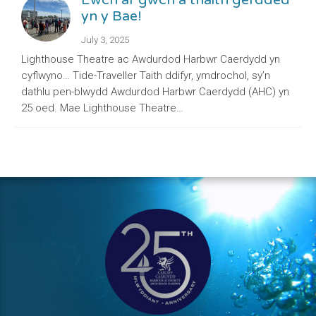
Ewch ar gwch a thaith gerdded
yn y Bae!
July 3, 2025
Lighthouse Theatre ac Awdurdod Harbwr Caerdydd yn
cyflwyno… Tide-Traveller Taith ddifyr, ymdrochol, sy’n
dathlu pen-blwydd Awdurdod Harbwr Caerdydd (AHC) yn
25 oed. Mae Lighthouse Theatre…