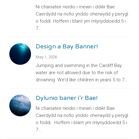
Ni chaniateir neidio i mewn i ddŵr Bae
Caerdydd na nofio ynddo oherwydd y perygl
o foddi. Hoffem i blant ym mlynyddoedd 5 i
7…
Design a Bay Banner!
May 1, 2026
Jumping and swimming in the Cardiff Bay
water are not allowed due to the risk of
drowning. We’d like children in years 5 to 7…
Dylunio baner i’r Bae!
Ni chaniateir neidio i mewn i ddŵr Bae
Caerdydd na nofio ynddo oherwydd y perygl
o foddi. Hoffem i blant ym mlynyddoedd 5 i
7…