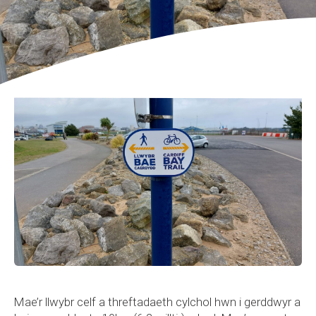
Mae’r llwybr celf a threftadaeth cylchol hwn i gerddwyr a