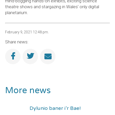
mind-boggling hands-on exhibits, exciting science
theatre shows and stargazing in Wales’ only digital
planetarium.
February 9, 2021 12:48 pm.
Share news:
More news
Dylunio baner i’r Bae!