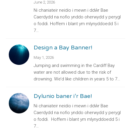
June 2, 2026
Ni chaniateir neidio i mewn i ddŵr Bae
Caerdydd na nofio ynddo oherwydd y perygl
o foddi. Hoffem i blant ym mlynyddoedd 5 i
7…
Design a Bay Banner!
May 1, 2026
Jumping and swimming in the Cardiff Bay
water are not allowed due to the risk of
drowning. We’d like children in years 5 to 7…
Dylunio baner i’r Bae!
Ni chaniateir neidio i mewn i ddŵr Bae
Caerdydd na nofio ynddo oherwydd y perygl
o foddi. Hoffem i blant ym mlynyddoedd 5 i
7…