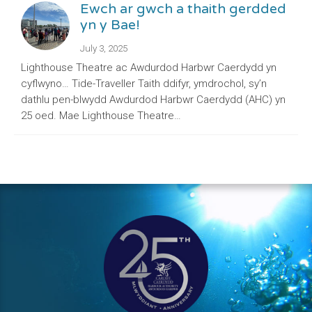
Ewch ar gwch a thaith gerdded
yn y Bae!
July 3, 2025
Lighthouse Theatre ac Awdurdod Harbwr Caerdydd yn
cyflwyno… Tide-Traveller Taith ddifyr, ymdrochol, sy’n
dathlu pen-blwydd Awdurdod Harbwr Caerdydd (AHC) yn
25 oed. Mae Lighthouse Theatre…