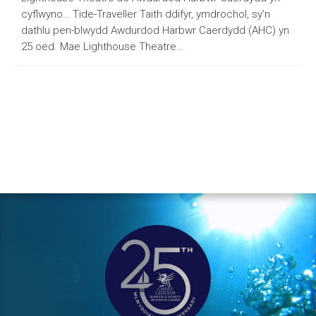
cyflwyno… Tide-Traveller Taith ddifyr, ymdrochol, sy’n
dathlu pen-blwydd Awdurdod Harbwr Caerdydd (AHC) yn
25 oed. Mae Lighthouse Theatre…