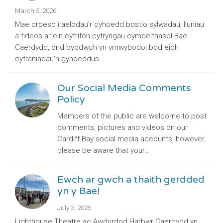
March 5, 2026
Mae croeso i aelodau’r cyhoedd bostio sylwadau, lluniau
a fideos ar ein cyfrifon cyfryngau cymdeithasol Bae
Caerdydd, ond byddwch yn ymwybodol bod eich
cyfraniadau’n gyhoeddus…
Our Social Media Comments
Policy
Members of the public are welcome to post
comments, pictures and videos on our
Cardiff Bay social media accounts, however,
please be aware that your…
Ewch ar gwch a thaith gerdded
yn y Bae!
July 3, 2025
Lighthouse Theatre ac Awdurdod Harbwr Caerdydd yn