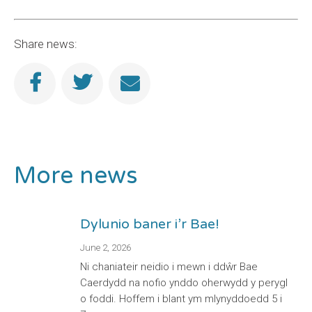
Share news:
More news
Dylunio baner i’r Bae!
June 2, 2026
Ni chaniateir neidio i mewn i ddŵr Bae
Caerdydd na nofio ynddo oherwydd y perygl
o foddi. Hoffem i blant ym mlynyddoedd 5 i