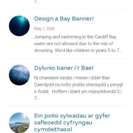
7…
Design a Bay Banner!
May 1, 2026
Jumping and swimming in the Cardiff Bay
water are not allowed due to the risk of
drowning. We’d like children in years 5 to 7…
Dylunio baner i’r Bae!
Ni chaniateir neidio i mewn i ddŵr Bae
Caerdydd na nofio ynddo oherwydd y perygl
o foddi. Hoffem i blant ym mlynyddoedd 5 i
7…
Ein polisi sylwadau ar gyfer
safleoedd cyfryngau
cymdeithasol