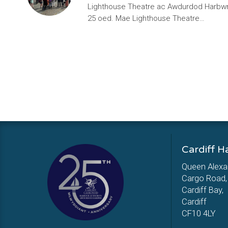
Lighthouse Theatre ac Awdurdod Harbwr 
25 oed. Mae Lighthouse Theatre…
Cardiff H
Queen Alexa
Cargo Road,
Cardiff Bay,
Cardiff
CF10 4LY