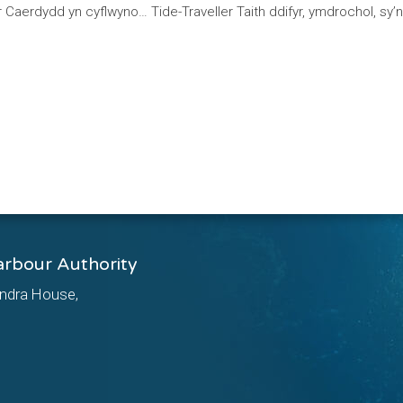
Caerdydd yn cyflwyno… Tide-Traveller Taith ddifyr, ymdrochol, s
arbour Authority
ndra House,