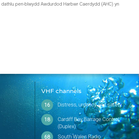
y’n dathlu pen-blwydd Awdurdod Harbwr Caerdydd (AHC) yn
VHF channels
Distress, urgency and safety
16
Cardiff Bay Barrage Control
18
(Duplex)
South Wales Radio
68