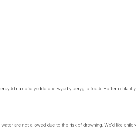
Caerdydd na nofio ynddo oherwydd y perygl o foddi. Hoffem i blant
ater are not allowed due to the risk of drowning. We’d like childr