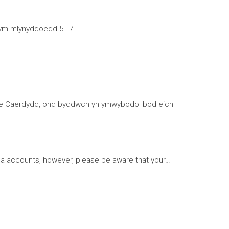
 ym mlynyddoedd 5 i 7…
l Bae Caerdydd, ond byddwch yn ymwybodol bod eich
a accounts, however, please be aware that your…