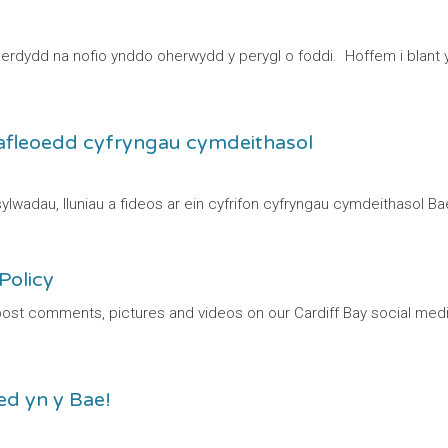
Caerdydd na nofio ynddo oherwydd y perygl o foddi. Hoffem i blant
 safleoedd cyfryngau cymdeithasol
ylwadau, lluniau a fideos ar ein cyfrifon cyfryngau cymdeithaso
Policy
ost comments, pictures and videos on our Cardiff Bay social medi
ed yn y Bae!