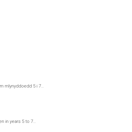
 ym mlynyddoedd 5 i 7…
en in years 5 to 7…