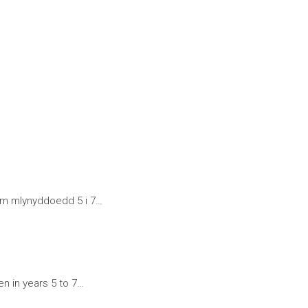
 ym mlynyddoedd 5 i 7…
en in years 5 to 7…