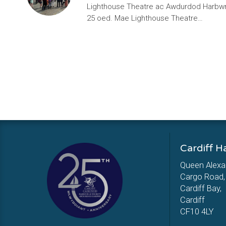
Lighthouse Theatre ac Awdurdod Harbwr 
25 oed. Mae Lighthouse Theatre…
Cardiff H
Queen Alexa
Cargo Road,
Cardiff Bay,
Cardiff
CF10 4LY