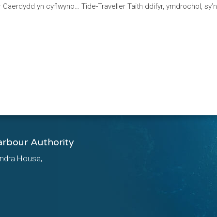
Caerdydd yn cyflwyno… Tide-Traveller Taith ddifyr, ymdrochol, s
arbour Authority
ndra House,