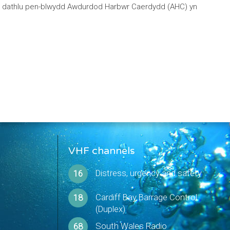
y’n dathlu pen-blwydd Awdurdod Harbwr Caerdydd (AHC) yn
VHF channels
Distress, urgency and safety
16
Cardiff Bay Barrage Control
18
(Duplex)
South Wales Radio
68