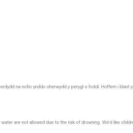
Caerdydd na nofio ynddo oherwydd y perygl o foddi. Hoffem i blant
ater are not allowed due to the risk of drowning. We’d like childr