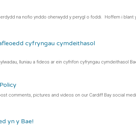
Caerdydd na nofio ynddo oherwydd y perygl o foddi. Hoffem i blant
 safleoedd cyfryngau cymdeithasol
ylwadau, lluniau a fideos ar ein cyfrifon cyfryngau cymdeithaso
Policy
ost comments, pictures and videos on our Cardiff Bay social medi
ed yn y Bae!