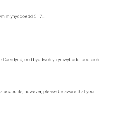
 ym mlynyddoedd 5 i 7…
l Bae Caerdydd, ond byddwch yn ymwybodol bod eich
a accounts, however, please be aware that your…